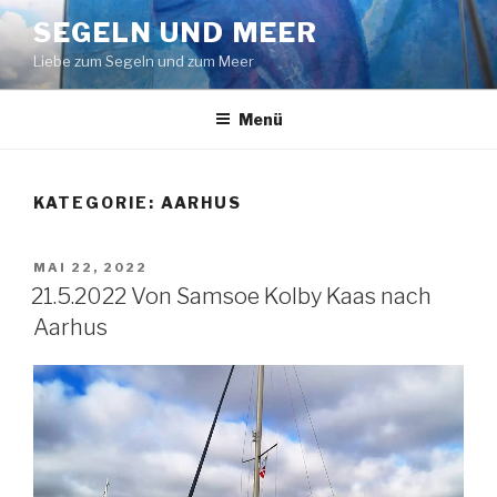
Zum
SEGELN UND MEER
Inhalt
Liebe zum Segeln und zum Meer
springen
Menü
KATEGORIE:
AARHUS
VERÖFFENTLICHT
MAI 22, 2022
AM
21.5.2022 Von Samsoe Kolby Kaas nach
Aarhus