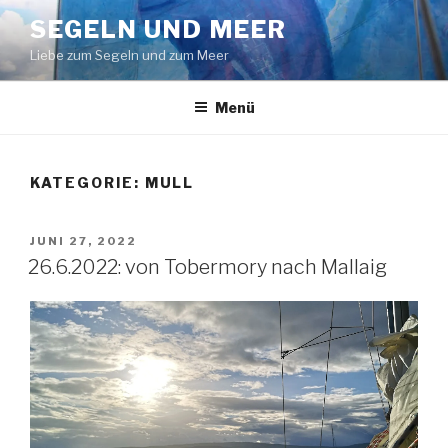
Zum
SEGELN UND MEER
Inhalt
Liebe zum Segeln und zum Meer
springen
Menü
KATEGORIE:
MULL
VERÖFFENTLICHT
JUNI 27, 2022
AM
26.6.2022: von Tobermory nach Mallaig