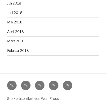
Juli 2018
Juni 2018
Mai 2018
April 2018
März 2018
Februar 2018
Startseite
2022
2021
2018
Impressum
Segeln
Segeln
Segelsommer
nach
fürs
ohne
Stolz präsentiert von WordPress
Nord
Meer
Ende: