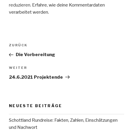
reduzieren.
Erfahre, wie deine Kommentardaten
verarbeitet werden.
Beitragsnavigation
Vorheriger
ZURÜCK
Beitrag
Die Vorbereitung
Nächster
WEITER
Beitrag
24.6.2021 Projektende
NEUESTE BEITRÄGE
Schottland Rundreise: Fakten, Zahlen, Einschätzungen
und Nachwort