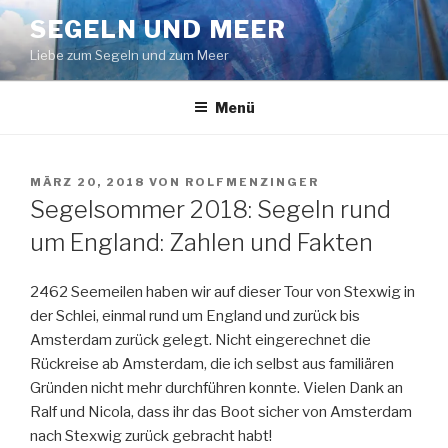
Zum
SEGELN UND MEER
Inhalt
Liebe zum Segeln und zum Meer
springen
Menü
VERÖFFENTLICHT
MÄRZ 20, 2018
VON
ROLFMENZINGER
AM
Segelsommer 2018: Segeln rund
um England: Zahlen und Fakten
2462 Seemeilen haben wir auf dieser Tour von Stexwig in
der Schlei, einmal rund um England und zurück bis
Amsterdam zurück gelegt. Nicht eingerechnet die
Rückreise ab Amsterdam, die ich selbst aus familiären
Gründen nicht mehr durchführen konnte. Vielen Dank an
Ralf und Nicola, dass ihr das Boot sicher von Amsterdam
nach Stexwig zurück gebracht habt!