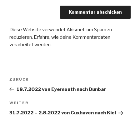
Diese Website verwendet Akismet, um Spam zu
reduzieren.
Erfahre, wie deine Kommentardaten
verarbeitet werden.
Beitragsnavigation
Vorheriger
ZURÜCK
Beitrag
18.7.2022 von Eyemouth nach Dunbar
Nächster
WEITER
Beitrag
31.7.2022 – 2.8.2022 von Cuxhaven nach Kiel