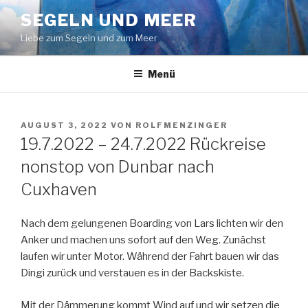
Zum
SEGELN UND MEER
Inhalt
Liebe zum Segeln und zum Meer
springen
Menü
VERÖFFENTLICHT
AUGUST 3, 2022
VON
ROLFMENZINGER
AM
19.7.2022 – 24.7.2022 Rückreise
nonstop von Dunbar nach
Cuxhaven
Nach dem gelungenen Boarding von Lars lichten wir den
Anker und machen uns sofort auf den Weg. Zunächst
laufen wir unter Motor. Während der Fahrt bauen wir das
Dingi zurück und verstauen es in der Backskiste.
Mit der Dämmerung kommt Wind auf und wir setzen die