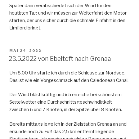
Später dann verabschiedet sich der Wind für den
heutigen Tag und wir müssen zur Weiterfahrt den Motor
starten, der uns sicher durch die schmale Einfahrt in den
Limfjord bringt.
VERÖFFENTLICHT
MAI 24, 2022
AM
23.5.2022 von Ebeltoft nach Grenaa
Um 8.00 Uhr starte ich durch die Schleuse zur Nordsee.
Das ist wie ein Vorgeschmack auf den Caledonean Canal.
Der Wind bläst kräftig und ich erreiche bei schönstem
Segelwetter eine Durchschnittsgeschwindigkeit
zwischen 6 und 7 Knoten, in der Spitze über 8 Knoten.
Bereits mittags lege ich in der Zielstation Grenaa an und
erkunde noch zu Fuß das 2,5 km entfernt liegende
Stadtzentrum. Ich mache noch einige Besorgungen und