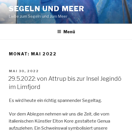
Zum
SEGELN UND MEER
Inhalt
Liebe zum Segeln und zum Meer
springen
Menü
MONAT:
MAI 2022
VERÖFFENTLICHT
MAI 30, 2022
AM
29.5.2022: von Attrup bis zur Insel Jegindö
im Limfjord
Es wird heute ein richtig spannender Segeltag.
Vor dem Ablegen nehmen wir uns die Zeit, die vom
italienischen Künstler Elton Kore gestaltete Genua
aufzuziehen. Ein Schweinswal symbolisiert unsere