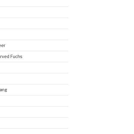
eer
rved Fuchs
ang