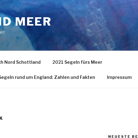
ND MEER
eer
h Nord Schottland
2021 Segeln fürs Meer
egeln rund um England: Zahlen und Fakten
Impressum
K
NEUESTE B