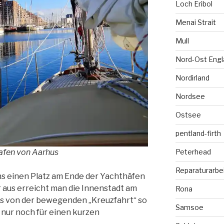
Loch Eribol
Menai Strait
Mull
Nord-Ost Engl
Nordirland
Nordsee
Ostsee
pentland-firth
Peterhead
afen von Aarhus
Reparaturarbe
s einen Platz am Ende der Yachthäfen
 aus erreicht man die Innenstadt am
Rona
ngs von der bewegenden „Kreuzfahrt“ so
Samsoe
 nur noch für einen kurzen