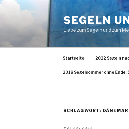
Zum
Inhalt
SEGELN U
springen
Liebe zum Segeln und zum M
Startseite
2022 Segeln nac
2018 Segelsommer ohne Ende: S
SCHLAGWORT:
DÄNEMAR
VERÖFFENTLICHT
MAI 22, 2022