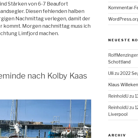
Wind Stärken von 6-7 Beaufort
Kommentar-F
nhandsegler. Diesen fehlenden halben
rgigen Nachmittag verlegen, damit der
WordPress.or
der kommt. Morgen nachmittag muss ich
Richtung Limfjord machen.
NEUESTE K
RolfMenzinger
Schottland
Ulli
zu
2022 Seg
teminde nach Kolby Kaas
Klaus Willek
ReinholdU
zu
1
ReinholdU
zu
1
Liverpool
ARCHIV