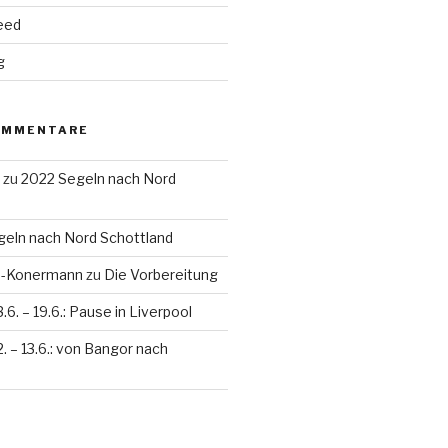
eed
g
OMMENTARE
zu
2022 Segeln nach Nord
eln nach Nord Schottland
en-Konermann
zu
Die Vorbereitung
3.6. – 19.6.: Pause in Liverpool
2. – 13.6.: von Bangor nach