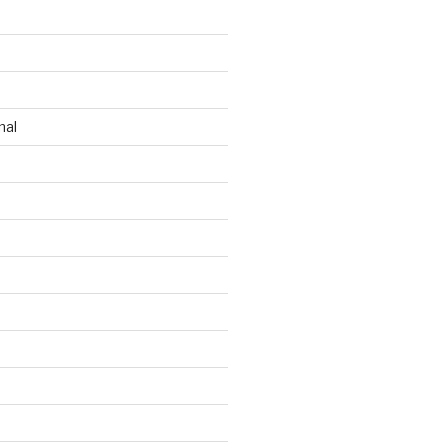
n
nal