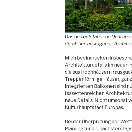
Das neu entstandene Quartier 
durch herrausragende Archite
Mich beeindrucken insbeson
Architekturdetails im neuen 
die aus Hochhäusern rausguck
Treppenförmige Häuser, ganz
integrierten Balkonen sind nur
fassettenreichen Architektur
neue Details. Nicht umsonst 
Kulturhauptstadt Europas.
Bei der Überprüfung der Wette
Planung für die nächsten Tag