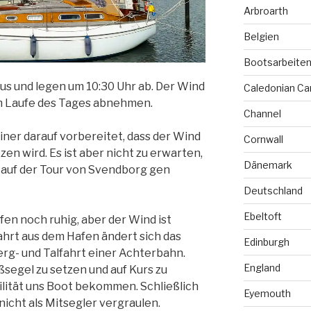
Arbroarth
Belgien
Bootsarbeite
us und legen um 10:30 Uhr ab. Der Wind
Caledonian Ca
 im Laufe des Tages abnehmen.
Channel
ner darauf vorbereitet, dass der Wind
Cornwall
en wird. Es ist aber nicht zu erwarten,
Dänemark
e auf der Tour von Svendborg gen
Deutschland
Ebeltoft
afen noch ruhig, aber der Wind ist
fahrt aus dem Hafen ändert sich das
Edinburgh
rg- und Talfahrt einer Achterbahn.
England
oßsegel zu setzen und auf Kurs zu
lität uns Boot bekommen. Schließlich
Eyemouth
nicht als Mitsegler vergraulen.