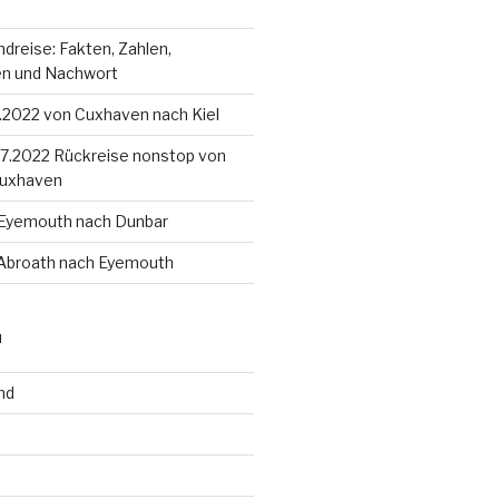
dreise: Fakten, Zahlen,
en und Nachwort
8.2022 von Cuxhaven nach Kiel
4.7.2022 Rückreise nonstop von
Cuxhaven
 Eyemouth nach Dunbar
 Abroath nach Eyemouth
N
nd