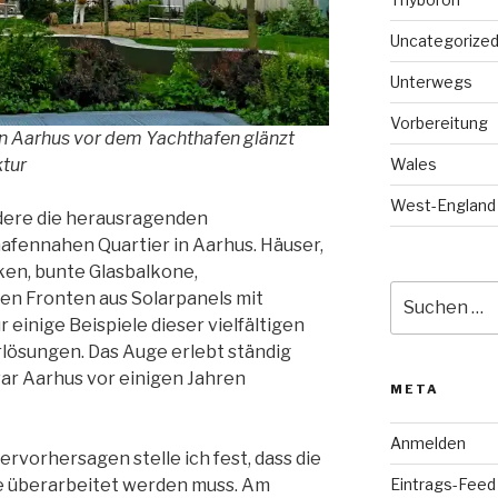
Uncategorize
Unterwegs
Vorbereitung
in Aarhus vor dem Yachthafen glänzt
Wales
ktur
West-England
dere die herausragenden
hafennahen Quartier in Aarhus. Häuser,
en, bunte Glasbalkone,
Suche
en Fronten aus Solarpanels mit
nach:
 einige Beispiele dieser vielfältigen
lösungen. Das Auge erlebt ständig
war Aarhus vor einigen Jahren
META
Anmelden
rvorhersagen stelle ich fest, dass die
Eintrags-Feed
e überarbeitet werden muss. Am