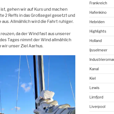
Frankreich
ist, gehen wir auf Kurs und machen
Hafenkino
e 2 Reffs in das Großsegel gesetzt und
 aus. Allmählich wird die Fahrt ruhiger.
Hebriden
Highlights
euzen, da der Wind fast aus unserer
 des Tages nimmt der Wind allmählich
Holland
 wir unser Ziel Aarhus.
Ijsselmeer
Industrieroma
Kanal
Kiel
Lewis
Limfjord
Liverpool