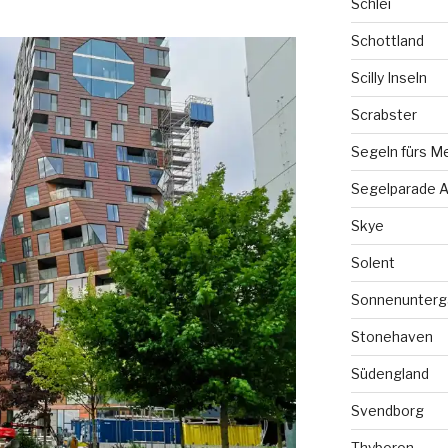
Schlei
Schottland
Scilly Inseln
Scrabster
Segeln fürs M
Segelparade A
Skye
Solent
Sonnenunterg
Stonehaven
Südengland
Svendborg
Thyboron