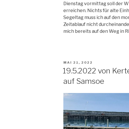
Dienstag vormittag soll der 
erreichen. Nichts für alte Ei
Segeltag muss ich auf den mo
Zeitablauf nicht durcheinan
mich bereits auf den Weg in 
VERÖFFENTLICHT
MAI 21, 2022
AM
19.5.2022 von Ker
auf Samsoe