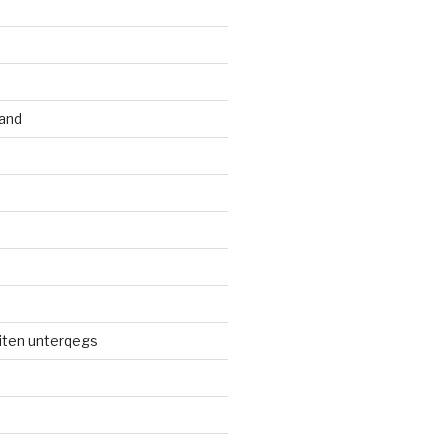
and
iten unterqegs