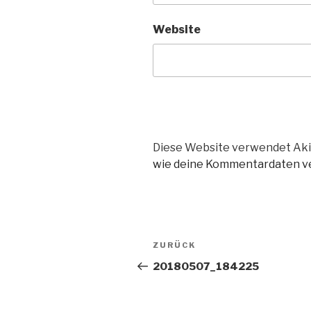
Website
Diese Website verwendet Aki
wie deine Kommentardaten ve
Beitragsnavigation
Vorheriger
ZURÜCK
Beitrag
20180507_184225