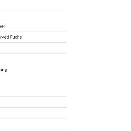
eer
rved Fuchs
ang
d