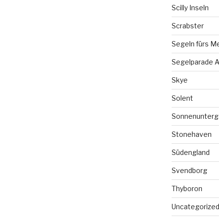
Scilly Inseln
Scrabster
Segeln fürs M
Segelparade A
Skye
Solent
Sonnenunterg
Stonehaven
Südengland
Svendborg
Thyboron
Uncategorize