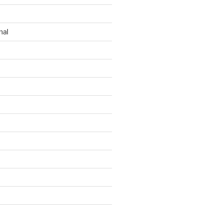
n
nal