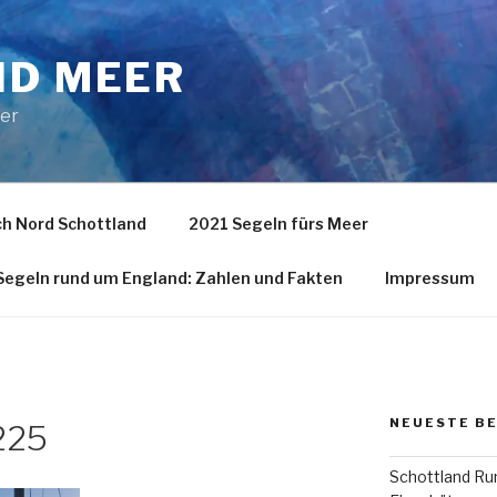
ND MEER
eer
h Nord Schottland
2021 Segeln fürs Meer
egeln rund um England: Zahlen und Fakten
Impressum
NEUESTE B
225
Schottland Run