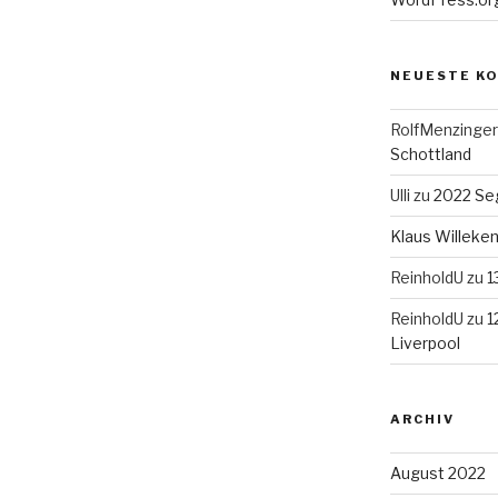
NEUESTE K
RolfMenzinger
Schottland
Ulli
zu
2022 Seg
Klaus Willek
ReinholdU
zu
1
ReinholdU
zu
1
Liverpool
ARCHIV
August 2022