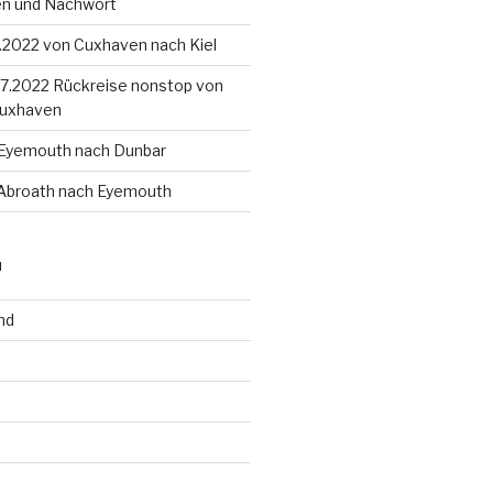
en und Nachwort
8.2022 von Cuxhaven nach Kiel
4.7.2022 Rückreise nonstop von
Cuxhaven
 Eyemouth nach Dunbar
 Abroath nach Eyemouth
N
nd