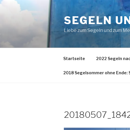
Zum
Inhalt
SEGELN U
springen
Liebe zum Segeln und zum M
Startseite
2022 Segeln nac
2018 Segelsommer ohne Ende: S
20180507_184