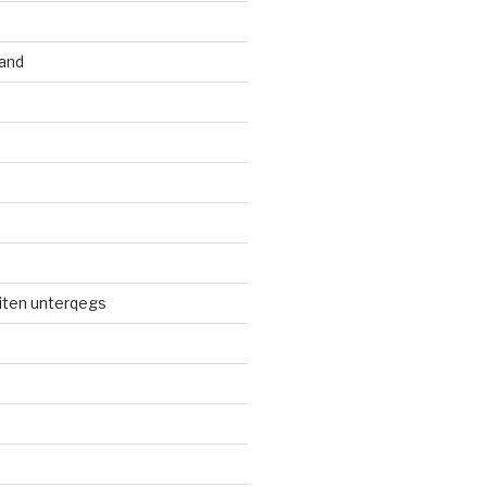
and
iten unterqegs