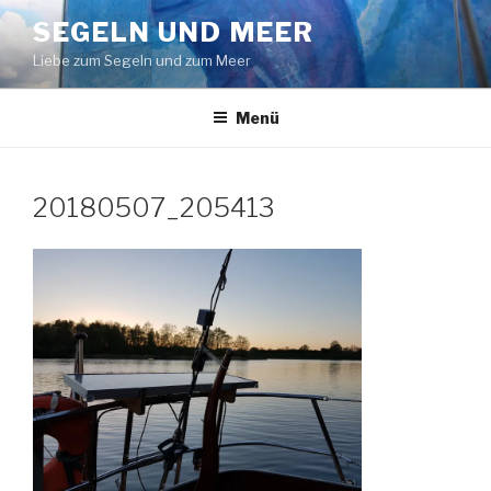
Zum
SEGELN UND MEER
Inhalt
Liebe zum Segeln und zum Meer
springen
Menü
20180507_205413