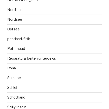
Nord-Ost England
Nordirland
Nordsee
Ostsee
pentland-firth
Peterhead
Reparaturarbeiten unterqegs
Rona
Samsoe
Schlei
Schottland
Scilly Inseln