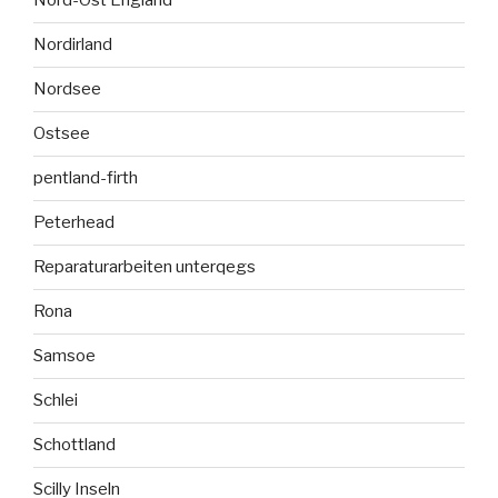
Nord-Ost England
Nordirland
Nordsee
Ostsee
pentland-firth
Peterhead
Reparaturarbeiten unterqegs
Rona
Samsoe
Schlei
Schottland
Scilly Inseln