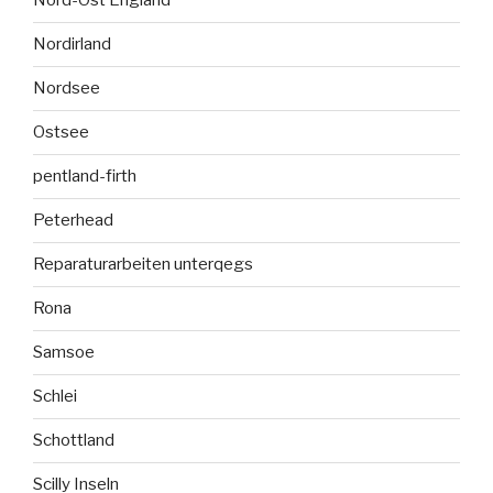
Nord-Ost England
Nordirland
Nordsee
Ostsee
pentland-firth
Peterhead
Reparaturarbeiten unterqegs
Rona
Samsoe
Schlei
Schottland
Scilly Inseln