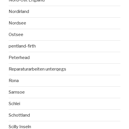
Nord-Ost England
Nordirland
Nordsee
Ostsee
pentland-firth
Peterhead
Reparaturarbeiten unterqegs
Rona
Samsoe
Schlei
Schottland
Scilly Inseln