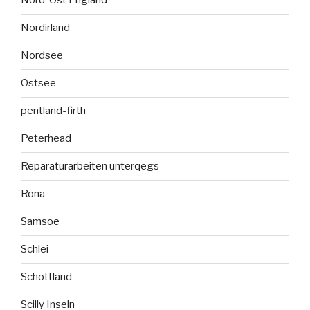
Nord-Ost England
Nordirland
Nordsee
Ostsee
pentland-firth
Peterhead
Reparaturarbeiten unterqegs
Rona
Samsoe
Schlei
Schottland
Scilly Inseln