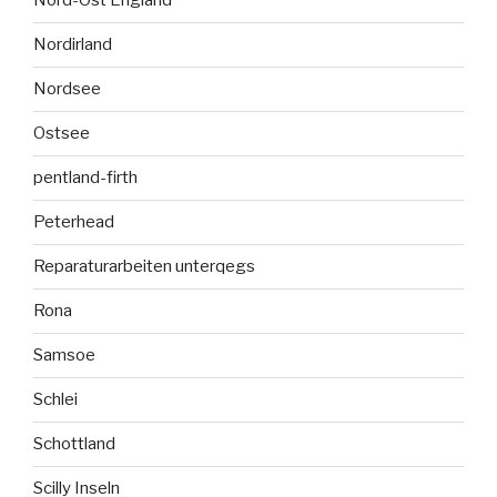
Nord-Ost England
Nordirland
Nordsee
Ostsee
pentland-firth
Peterhead
Reparaturarbeiten unterqegs
Rona
Samsoe
Schlei
Schottland
Scilly Inseln