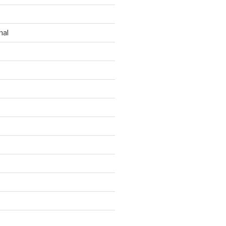
n
nal