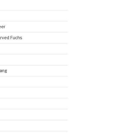
eer
rved Fuchs
ang
d