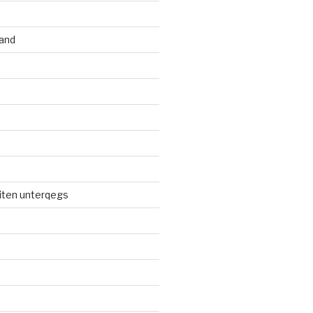
and
iten unterqegs