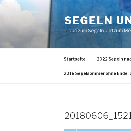
Zum
Inhalt
SEGELN U
springen
Liebe zum Segeln und zum M
Startseite
2022 Segeln nac
2018 Segelsommer ohne Ende: S
20180606_152