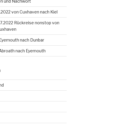
en und Nachwort
8.2022 von Cuxhaven nach Kiel
4.7.2022 Rückreise nonstop von
Cuxhaven
 Eyemouth nach Dunbar
 Abroath nach Eyemouth
N
nd