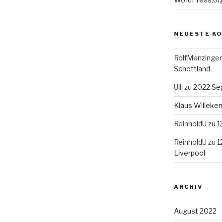
NEUESTE K
RolfMenzinger
Schottland
Ulli
zu
2022 Seg
Klaus Willek
ReinholdU
zu
1
ReinholdU
zu
1
Liverpool
ARCHIV
August 2022