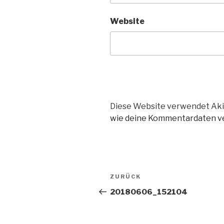
Website
Diese Website verwendet Aki
wie deine Kommentardaten ve
Beitragsnavigation
Vorheriger
ZURÜCK
Beitrag
20180606_152104