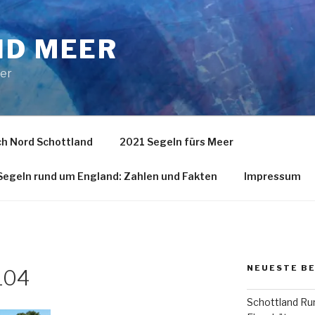
ND MEER
eer
h Nord Schottland
2021 Segeln fürs Meer
egeln rund um England: Zahlen und Fakten
Impressum
NEUESTE B
104
Schottland Run