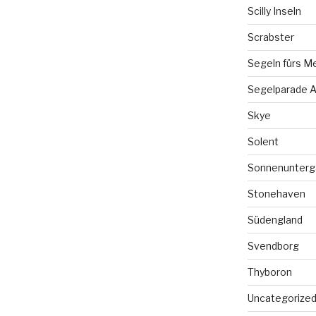
Scilly Inseln
Scrabster
Segeln fürs M
Segelparade A
Skye
Solent
Sonnenunterg
Stonehaven
Südengland
Svendborg
Thyboron
Uncategorize