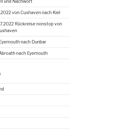
en und Nachwort
8.2022 von Cuxhaven nach Kiel
4.7.2022 Rückreise nonstop von
Cuxhaven
 Eyemouth nach Dunbar
 Abroath nach Eyemouth
N
nd