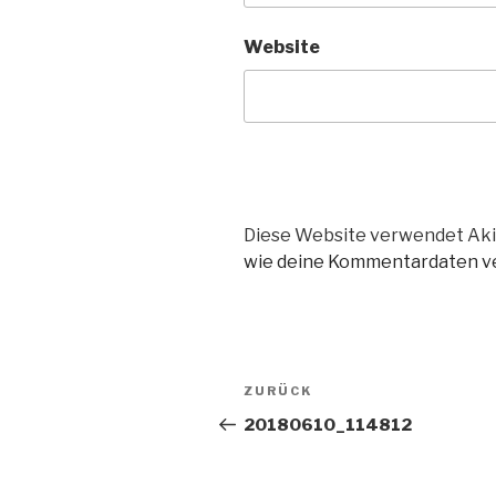
Website
Diese Website verwendet Aki
wie deine Kommentardaten ve
Beitragsnavigation
Vorheriger
ZURÜCK
Beitrag
20180610_114812