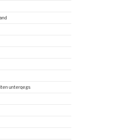
and
iten unterqegs