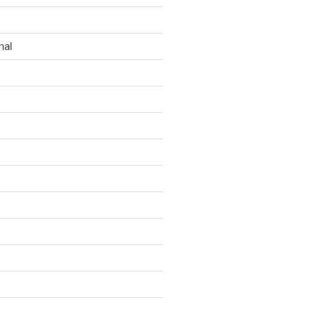
n
nal