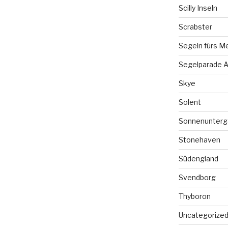
Scilly Inseln
Scrabster
Segeln fürs M
Segelparade A
Skye
Solent
Sonnenunterg
Stonehaven
Südengland
Svendborg
Thyboron
Uncategorize