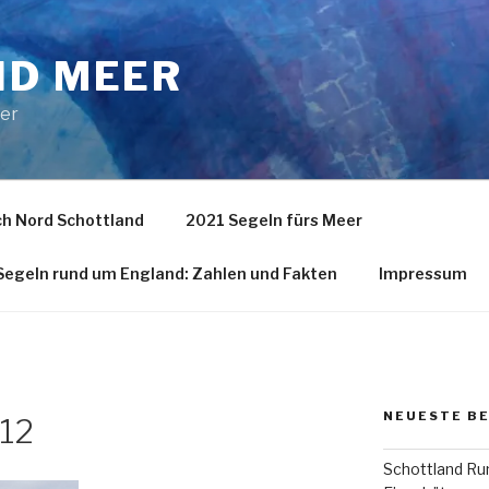
ND MEER
eer
h Nord Schottland
2021 Segeln fürs Meer
egeln rund um England: Zahlen und Fakten
Impressum
NEUESTE B
12
Schottland Run