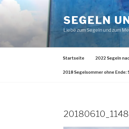
Zum
Inhalt
SEGELN U
springen
Liebe zum Segeln und zum M
Startseite
2022 Segeln nac
2018 Segelsommer ohne Ende: S
20180610_1148