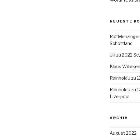
NEUESTE K
RolfMenzinger
Schottland
Ulli
zu
2022 Seg
Klaus Willek
ReinholdU
zu
1
ReinholdU
zu
1
Liverpool
ARCHIV
August 2022