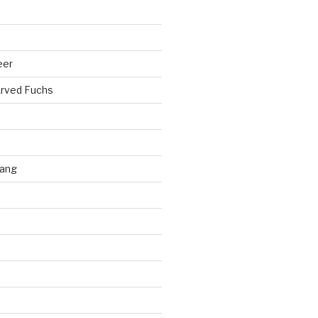
eer
rved Fuchs
ang
d