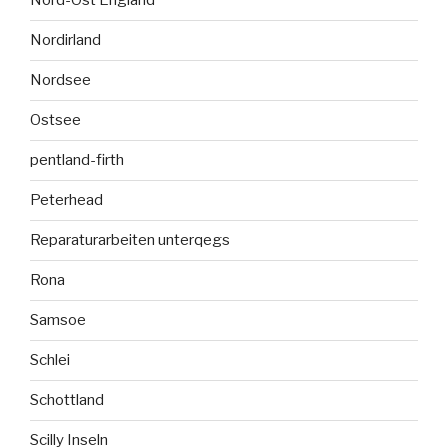
Nord-Ost England
Nordirland
Nordsee
Ostsee
pentland-firth
Peterhead
Reparaturarbeiten unterqegs
Rona
Samsoe
Schlei
Schottland
Scilly Inseln