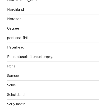
Nord-Ost England
Nordirland
Nordsee
Ostsee
pentland-firth
Peterhead
Reparaturarbeiten unterqegs
Rona
Samsoe
Schlei
Schottland
Scilly Inseln