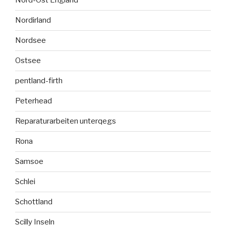
Nord-Ost England
Nordirland
Nordsee
Ostsee
pentland-firth
Peterhead
Reparaturarbeiten unterqegs
Rona
Samsoe
Schlei
Schottland
Scilly Inseln