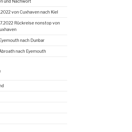
en und Nachwort
8.2022 von Cuxhaven nach Kiel
4.7.2022 Rückreise nonstop von
Cuxhaven
 Eyemouth nach Dunbar
 Abroath nach Eyemouth
N
nd