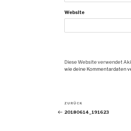
Website
Diese Website verwendet Aki
wie deine Kommentardaten ve
Beitragsnavigation
Vorheriger
ZURÜCK
Beitrag
20180614_191623