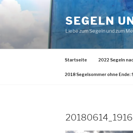
Zum
Inhalt
SEGELN U
springen
Liebe zum Segeln und zum M
Startseite
2022 Segeln nac
2018 Segelsommer ohne Ende: S
20180614_191