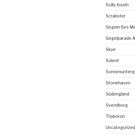
Scilly Inseln
Scrabster
Segeln fürs M
Segelparade A
Skye
Solent
Sonnenunterg
Stonehaven
Südengland
Svendborg
Thyboron
Uncategorize