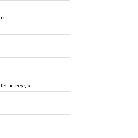
and
iten unterqegs