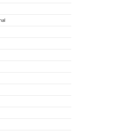
n
nal