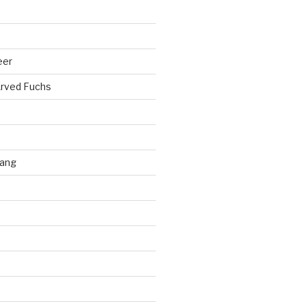
eer
rved Fuchs
ang
d