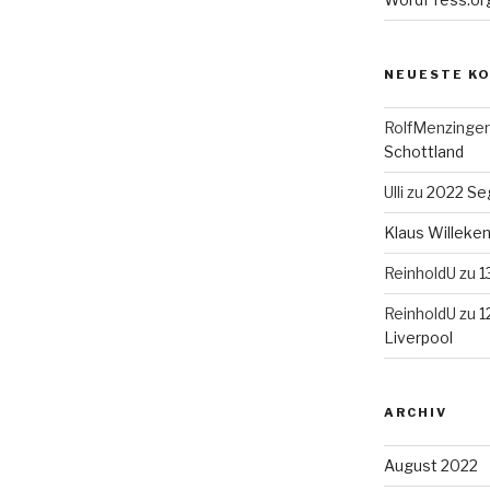
NEUESTE K
RolfMenzinger
Schottland
Ulli
zu
2022 Seg
Klaus Willek
ReinholdU
zu
1
ReinholdU
zu
1
Liverpool
ARCHIV
August 2022