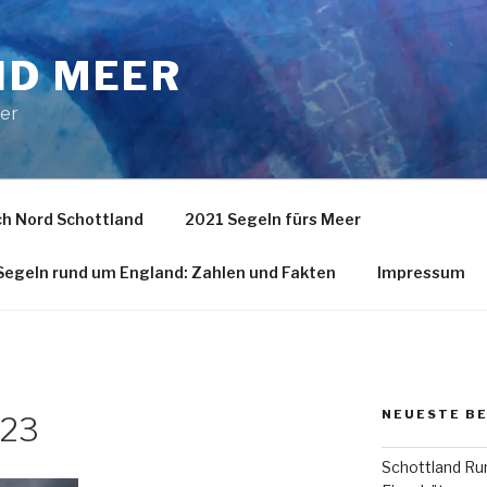
ND MEER
eer
h Nord Schottland
2021 Segeln fürs Meer
egeln rund um England: Zahlen und Fakten
Impressum
NEUESTE B
623
Schottland Run