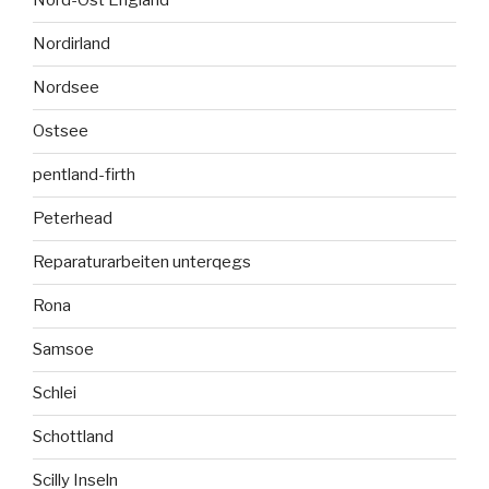
Nord-Ost England
Nordirland
Nordsee
Ostsee
pentland-firth
Peterhead
Reparaturarbeiten unterqegs
Rona
Samsoe
Schlei
Schottland
Scilly Inseln