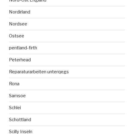
Nord-Ost England
Nordirland
Nordsee
Ostsee
pentland-firth
Peterhead
Reparaturarbeiten unterqegs
Rona
Samsoe
Schlei
Schottland
Scilly Inseln