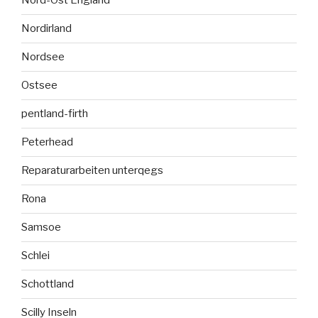
Nord-Ost England
Nordirland
Nordsee
Ostsee
pentland-firth
Peterhead
Reparaturarbeiten unterqegs
Rona
Samsoe
Schlei
Schottland
Scilly Inseln