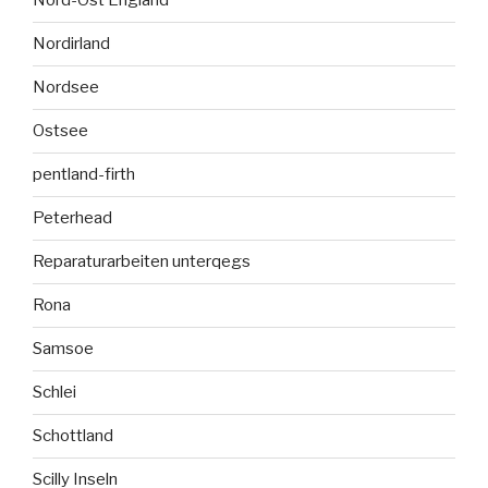
Nord-Ost England
Nordirland
Nordsee
Ostsee
pentland-firth
Peterhead
Reparaturarbeiten unterqegs
Rona
Samsoe
Schlei
Schottland
Scilly Inseln