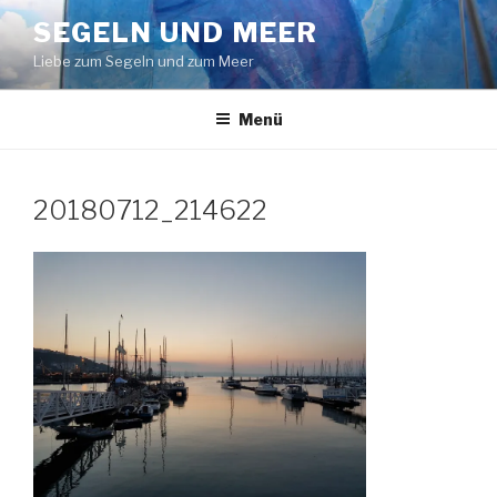
Zum
SEGELN UND MEER
Inhalt
Liebe zum Segeln und zum Meer
springen
Menü
20180712_214622