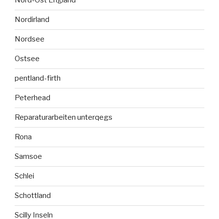
Nord-Ost England
Nordirland
Nordsee
Ostsee
pentland-firth
Peterhead
Reparaturarbeiten unterqegs
Rona
Samsoe
Schlei
Schottland
Scilly Inseln