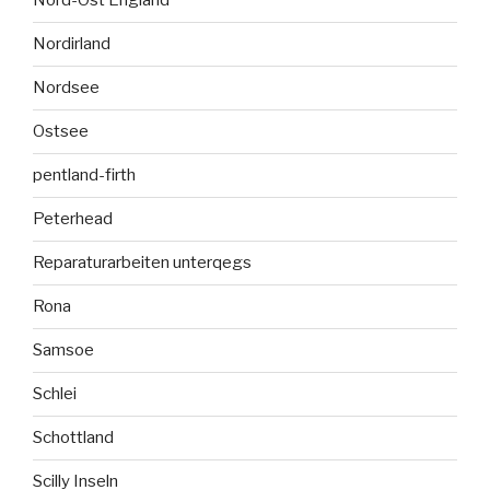
Nord-Ost England
Nordirland
Nordsee
Ostsee
pentland-firth
Peterhead
Reparaturarbeiten unterqegs
Rona
Samsoe
Schlei
Schottland
Scilly Inseln