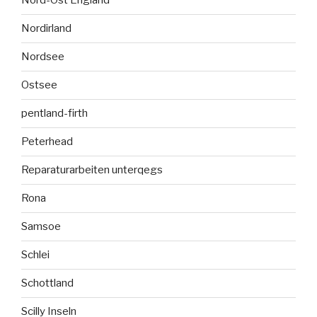
Nord-Ost England
Nordirland
Nordsee
Ostsee
pentland-firth
Peterhead
Reparaturarbeiten unterqegs
Rona
Samsoe
Schlei
Schottland
Scilly Inseln