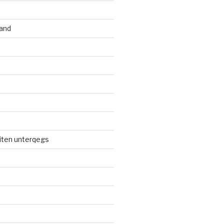
and
iten unterqegs