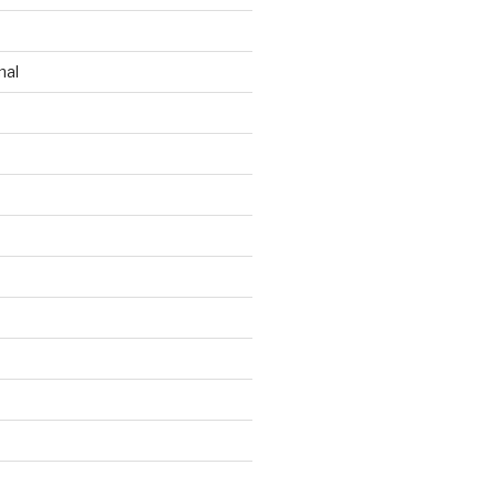
n
nal