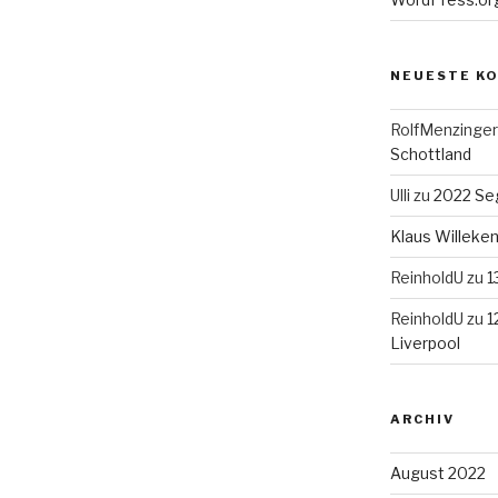
NEUESTE K
RolfMenzinger
Schottland
Ulli
zu
2022 Seg
Klaus Willek
ReinholdU
zu
1
ReinholdU
zu
1
Liverpool
ARCHIV
August 2022