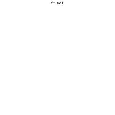
Beitrag
edf