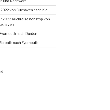
en und Nachwort
8.2022 von Cuxhaven nach Kiel
4.7.2022 Rückreise nonstop von
Cuxhaven
 Eyemouth nach Dunbar
 Abroath nach Eyemouth
N
nd