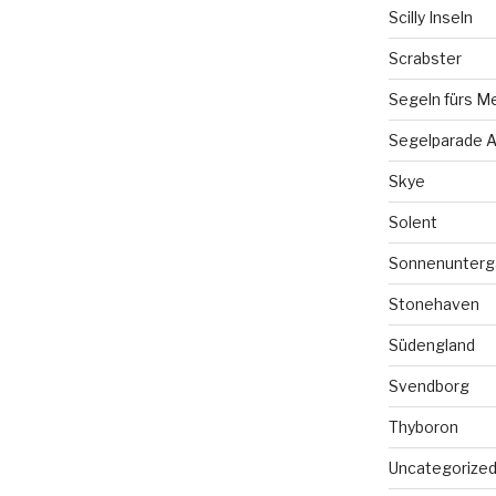
Scilly Inseln
Scrabster
Segeln fürs M
Segelparade A
Skye
Solent
Sonnenunterg
Stonehaven
Südengland
Svendborg
Thyboron
Uncategorize