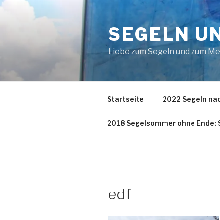
Zum
Inhalt
SEGELN U
springen
Liebe zum Segeln und zum M
Startseite
2022 Segeln nac
2018 Segelsommer ohne Ende: S
edf