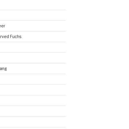
eer
rved Fuchs
ang
d