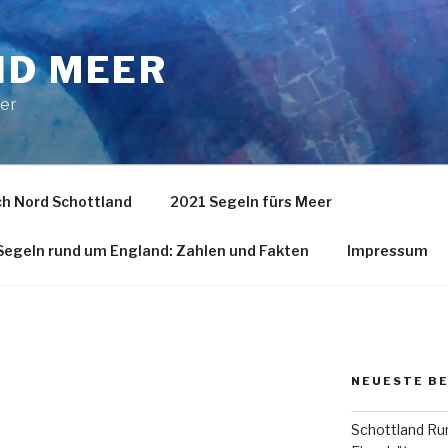
ND MEER
eer
h Nord Schottland
2021 Segeln fürs Meer
egeln rund um England: Zahlen und Fakten
Impressum
NEUESTE B
Schottland Run