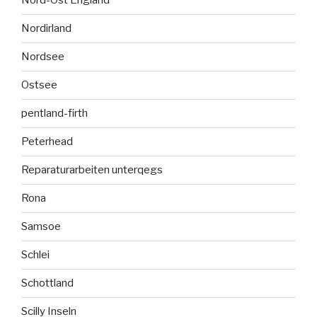
Nord-Ost England
Nordirland
Nordsee
Ostsee
pentland-firth
Peterhead
Reparaturarbeiten unterqegs
Rona
Samsoe
Schlei
Schottland
Scilly Inseln