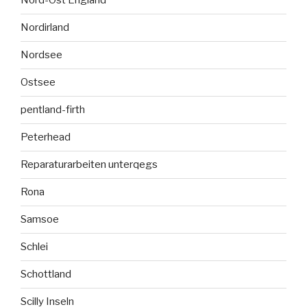
Nord-Ost England
Nordirland
Nordsee
Ostsee
pentland-firth
Peterhead
Reparaturarbeiten unterqegs
Rona
Samsoe
Schlei
Schottland
Scilly Inseln