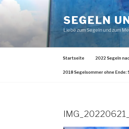
Zum
Inhalt
SEGELN U
springen
Liebe zum Segeln und zum M
Startseite
2022 Segeln nac
2018 Segelsommer ohne Ende: S
IMG_20220621_