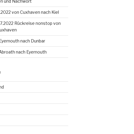
en und Nachwort
8.2022 von Cuxhaven nach Kiel
4.7.2022 Rückreise nonstop von
Cuxhaven
 Eyemouth nach Dunbar
 Abroath nach Eyemouth
N
nd