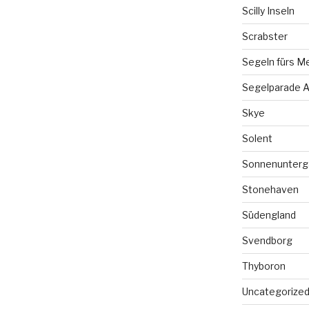
Scilly Inseln
Scrabster
Segeln fürs M
Segelparade A
Skye
Solent
Sonnenunterg
Stonehaven
Südengland
Svendborg
Thyboron
Uncategorize