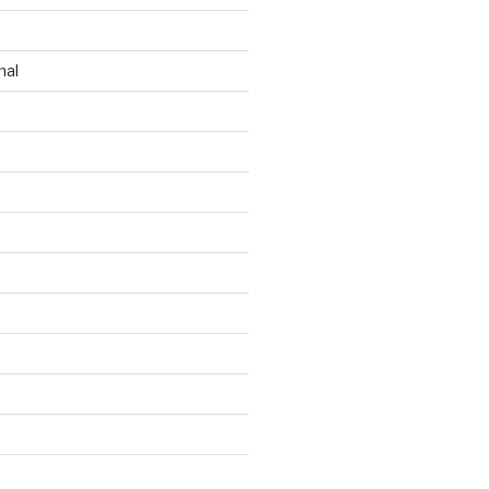
n
nal