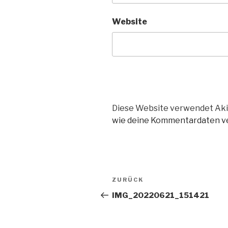
Website
Diese Website verwendet Aki
wie deine Kommentardaten ve
Beitragsnavigation
Vorheriger
ZURÜCK
Beitrag
IMG_20220621_151421