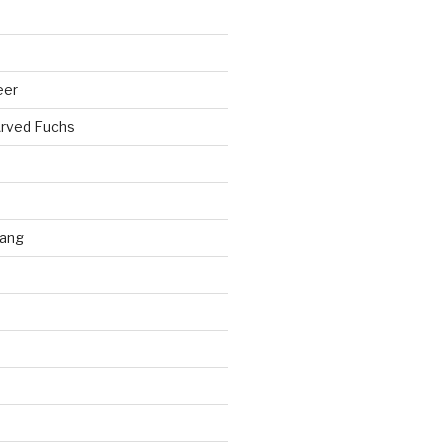
eer
rved Fuchs
ang
d