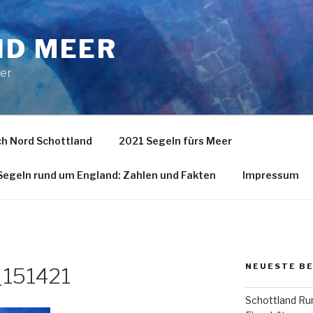
ND MEER
eer
h Nord Schottland
2021 Segeln fürs Meer
egeln rund um England: Zahlen und Fakten
Impressum
NEUESTE B
151421
Schottland Run