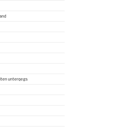
and
iten unterqegs