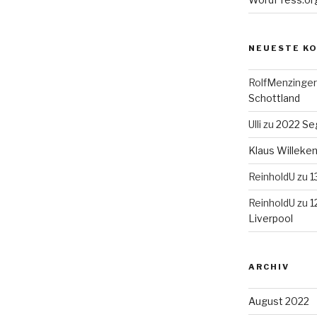
NEUESTE K
RolfMenzinger
Schottland
Ulli
zu
2022 Seg
Klaus Willek
ReinholdU
zu
1
ReinholdU
zu
1
Liverpool
ARCHIV
August 2022