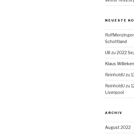
NEUESTE K
RolfMenzinger
Schottland
Ulli
zu
2022 Seg
Klaus Willek
ReinholdU
zu
1
ReinholdU
zu
1
Liverpool
ARCHIV
August 2022