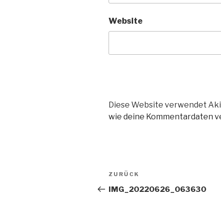
Website
Diese Website verwendet Aki
wie deine Kommentardaten ve
Beitragsnavigation
Vorheriger
ZURÜCK
Beitrag
IMG_20220626_063630