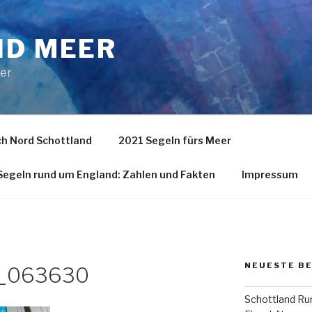
ND MEER
eer
h Nord Schottland
2021 Segeln fürs Meer
egeln rund um England: Zahlen und Fakten
Impressum
NEUESTE B
_063630
Schottland Run