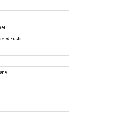
eer
rved Fuchs
ang
d