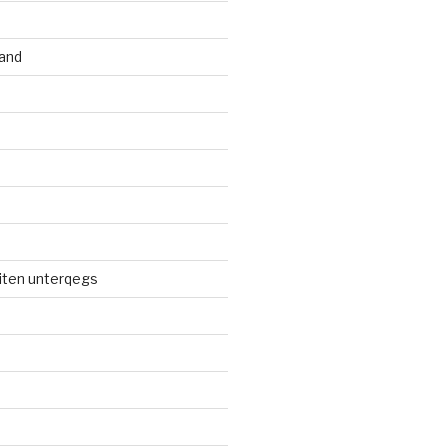
and
iten unterqegs