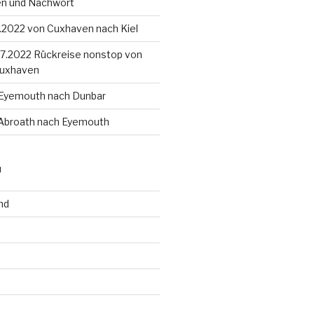
en und Nachwort
8.2022 von Cuxhaven nach Kiel
4.7.2022 Rückreise nonstop von
Cuxhaven
 Eyemouth nach Dunbar
 Abroath nach Eyemouth
N
nd