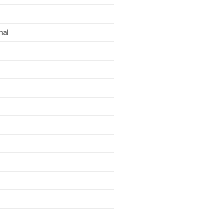
n
nal