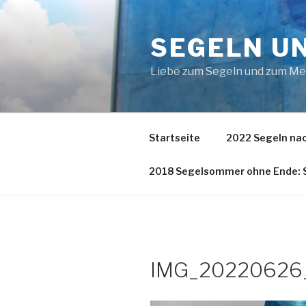
Zum
Inhalt
SEGELN U
springen
Liebe zum Segeln und zum M
Startseite
2022 Segeln nac
2018 Segelsommer ohne Ende: S
IMG_20220626