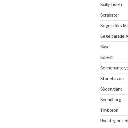
Scilly Inseln
Scrabster
Segeln fürs M
Segelparade A
Skye
Solent
Sonnenunterg
Stonehaven
Südengland
Svendborg
Thyboron
Uncategorize