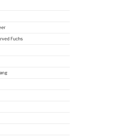
eer
rved Fuchs
ang
d