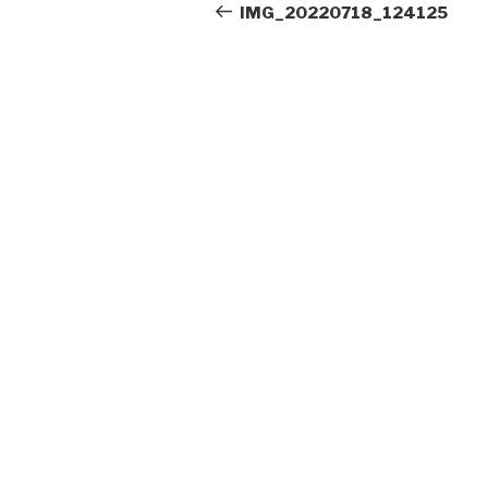
Beitrag
IMG_20220718_124125