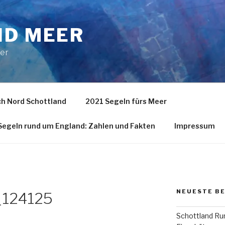
ND MEER
eer
h Nord Schottland
2021 Segeln fürs Meer
egeln rund um England: Zahlen und Fakten
Impressum
NEUESTE B
124125
Schottland Run