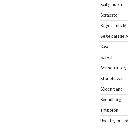
Scilly Inseln
Scrabster
Segeln fürs M
Segelparade A
Skye
Solent
Sonnenunterg
Stonehaven
Südengland
Svendborg
Thyboron
Uncategorize