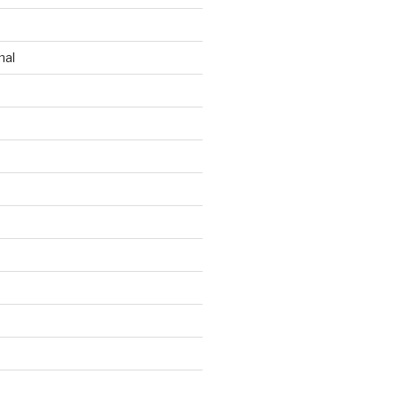
n
nal