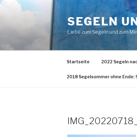
Zum
Inhalt
SEGELN U
springen
Liebe zum Segeln und zum M
Startseite
2022 Segeln nac
2018 Segelsommer ohne Ende: S
IMG_20220718_