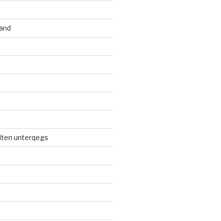
and
iten unterqegs