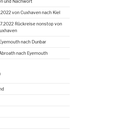
en und Nachwort
8.2022 von Cuxhaven nach Kiel
4.7.2022 Rückreise nonstop von
Cuxhaven
 Eyemouth nach Dunbar
 Abroath nach Eyemouth
N
nd