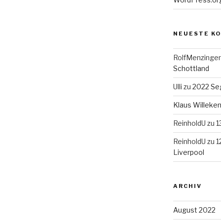
NEUESTE K
RolfMenzinger
Schottland
Ulli
zu
2022 Seg
Klaus Willek
ReinholdU
zu
1
ReinholdU
zu
1
Liverpool
ARCHIV
August 2022