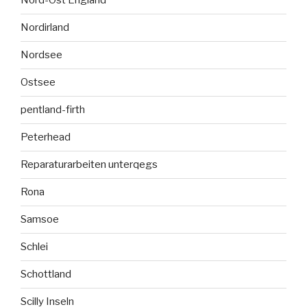
Nord-Ost England
Nordirland
Nordsee
Ostsee
pentland-firth
Peterhead
Reparaturarbeiten unterqegs
Rona
Samsoe
Schlei
Schottland
Scilly Inseln