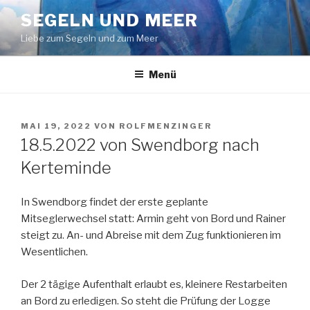
Zum
SEGELN UND MEER
Inhalt
Liebe zum Segeln und zum Meer
springen
Menü
VERÖFFENTLICHT
MAI 19, 2022
VON
ROLFMENZINGER
AM
18.5.2022 von Swendborg nach
Kerteminde
In Swendborg findet der erste geplante
Mitseglerwechsel statt: Armin geht von Bord und Rainer
steigt zu. An- und Abreise mit dem Zug funktionieren im
Wesentlichen.
Der 2 tägige Aufenthalt erlaubt es, kleinere Restarbeiten
an Bord zu erledigen. So steht die Prüfung der Logge