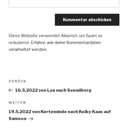
Diese Website verwendet Akismet, um Spam zu
reduzieren.
Erfahre, wie deine Kommentardaten
verarbeitet werden.
Beitragsnavigation
Vorheriger
ZURÜCK
Beitrag
16.5.2022 von Lyø nach Svendborg
Nächster
WEITER
Beitrag
19.5.2022 von Kerteminde nach Kolby Kaas auf
Samsoe