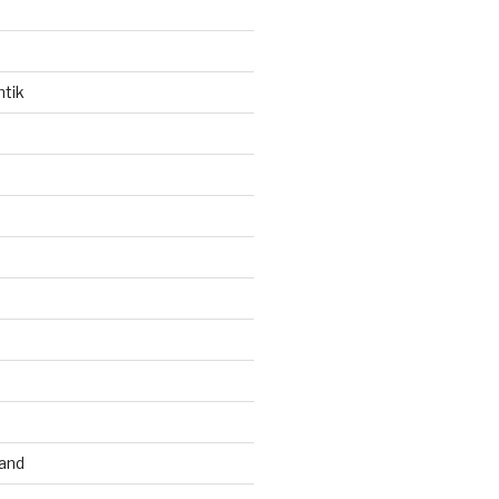
ntik
and