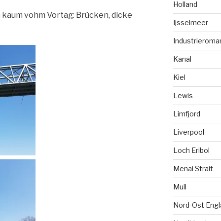
Holland
ch kaum vohm Vortag: Brücken, dicke
Ijsselmeer
Industrieroma
Kanal
Kiel
Lewis
Limfjord
Liverpool
Loch Eribol
Menai Strait
Mull
Nord-Ost Engl