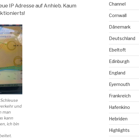
Channel
neue IP Adresse auf Anhieb. Kaum
ktionierts!
Cornwall
Dänemark
Deutschland
Ebeltoft
Edinburgh
England
Eyemouth
Frankreich
r Schleuse
verkehr und
Hafenkino
nn man
as kann
Hebriden
en, ich bin
Highlights
beitet.