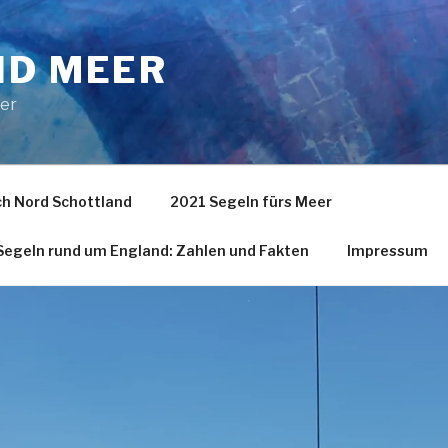
ND MEER
eer
h Nord Schottland
2021 Segeln fürs Meer
egeln rund um England: Zahlen und Fakten
Impressum