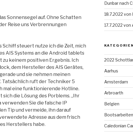
Dunbar nach 
18.7.2022 von
 das Sonnensegel auf. Ohne Schatten
 der Reise uns Verbrennungen
17.7.2022 von
Schiff steuert nutze ich die Zeit, mich
KATEGORIE
es AIS Systems an die Android tablets
t zu keinem positiven Ergebnis. Ich
2022 Schottla
ock, dem Hersteller des AIS Gerätes,
Aarhus
t gerade und sie nehmen meinen
 Tatsächlich ruft der Techniker 5
Amsterdam
h mal eine funktionierende Hotline.
Arbroarth
t sich die Lösung des Porblems. „Ihr
a verwenden Sie die falsche IP
Belgien
den Tip und vermeide, ihn darauf
Bootsarbeite
r verwendete Adresse aus dem frisch
s Herstellers habe.
Caledonian Ca