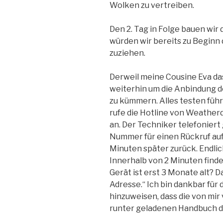
Wolken zu vertreiben.
Den 2. Tag in Folge bauen wir
würden wir bereits zu Beginn
zuziehen.
Derweil meine Cousine Eva das 
weiterhin um die Anbindung d
zu kümmern. Alles testen führ
rufe die Hotline von Weatherd
an. Der Techniker telefonier
Nummer für einen Rückruf auf.
Minuten später zurück. Endlic
Innerhalb von 2 Minuten finde
Gerät ist erst 3 Monate alt? D
Adresse.“ Ich bin dankbar für 
hinzuweisen, dass die von mi
runter geladenen Handbuch de