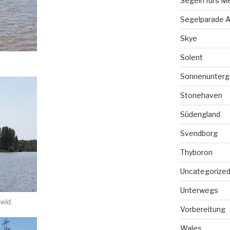
Segeln fürs M
Segelparade A
Skye
Solent
Sonnenunterg
Stonehaven
Südengland
Svendborg
Thyboron
Uncategorize
Unterwegs
eld.
Vorbereitung
Wales