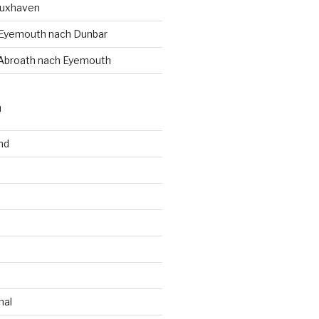
Cuxhaven
 Eyemouth nach Dunbar
 Abroath nach Eyemouth
N
nd
n
nal