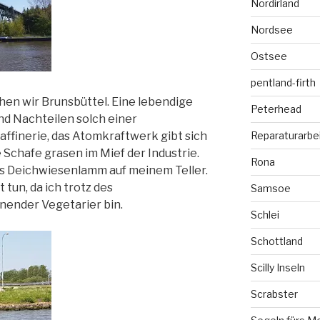
Nordirland
Nordsee
Ostsee
pentland-firth
en wir Brunsbüttel. Eine lebendige
Peterhead
und Nachteilen solch einer
Raffinerie, das Atomkraftwerk gibt sich
Reparaturarbe
 Schafe grasen im Mief der Industrie.
Rona
als Deichwiesenlamm auf meinem Teller.
t tun, da ich trotz des
Samsoe
nender Vegetarier bin.
Schlei
Schottland
Scilly Inseln
Scrabster