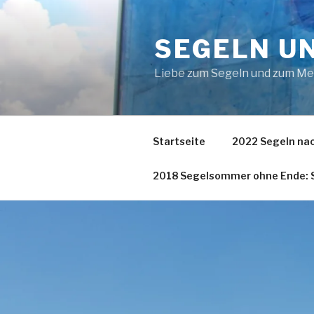
Zum
Inhalt
SEGELN U
springen
Liebe zum Segeln und zum M
Startseite
2022 Segeln nac
2018 Segelsommer ohne Ende: S