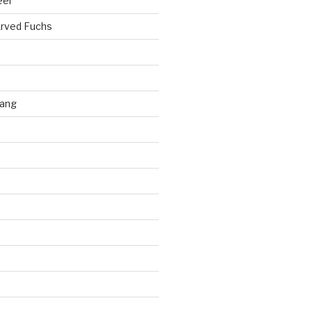
eer
rved Fuchs
ang
d