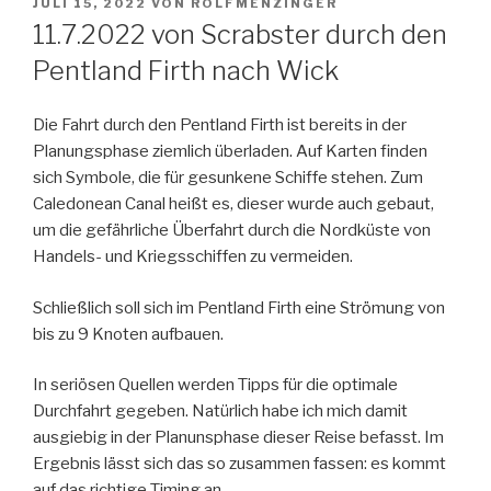
VERÖFFENTLICHT
JULI 15, 2022
VON
ROLFMENZINGER
AM
11.7.2022 von Scrabster durch den
Pentland Firth nach Wick
Die Fahrt durch den Pentland Firth ist bereits in der
Planungsphase ziemlich überladen. Auf Karten finden
sich Symbole, die für gesunkene Schiffe stehen. Zum
Caledonean Canal heißt es, dieser wurde auch gebaut,
um die gefährliche Überfahrt durch die Nordküste von
Handels- und Kriegsschiffen zu vermeiden.
Schließlich soll sich im Pentland Firth eine Strömung von
bis zu 9 Knoten aufbauen.
In seriösen Quellen werden Tipps für die optimale
Durchfahrt gegeben. Natürlich habe ich mich damit
ausgiebig in der Planunsphase dieser Reise befasst. Im
Ergebnis lässt sich das so zusammen fassen: es kommt
auf das richtige Timing an.