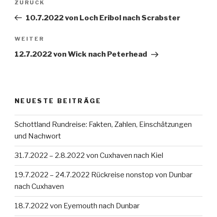
Vorheriger
ZURÜCK
Beitrag
10.7.2022 von Loch Eribol nach Scrabster
Nächster
WEITER
Beitrag
12.7.2022 von Wick nach Peterhead
NEUESTE BEITRÄGE
Schottland Rundreise: Fakten, Zahlen, Einschätzungen
und Nachwort
31.7.2022 – 2.8.2022 von Cuxhaven nach Kiel
19.7.2022 – 24.7.2022 Rückreise nonstop von Dunbar
nach Cuxhaven
18.7.2022 von Eyemouth nach Dunbar