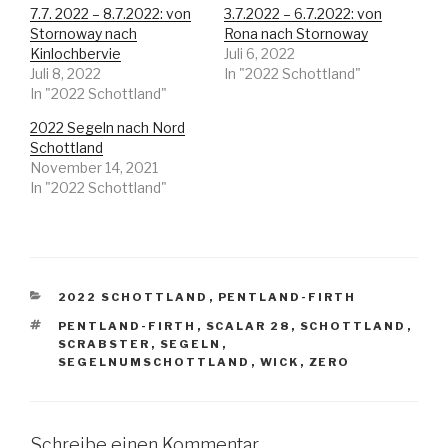
7.7. 2022 – 8.7.2022: von
3.7.2022 – 6.7.2022: von
Stornoway nach
Rona nach Stornoway
Kinlochbervie
Juli 6, 2022
Juli 8, 2022
In "2022 Schottland"
In "2022 Schottland"
2022 Segeln nach Nord
Schottland
November 14, 2021
In "2022 Schottland"
KATEGORIEN
2022 SCHOTTLAND
,
PENTLAND-FIRTH
SCHLAGWÖRTER
PENTLAND-FIRTH
,
SCALAR 28
,
SCHOTTLAND
,
SCRABSTER
,
SEGELN
,
SEGELNUMSCHOTTLAND
,
WICK
,
ZERO
Schreibe einen Kommentar