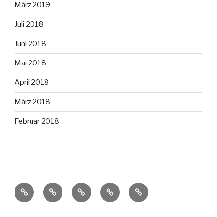
März 2019
Juli 2018
Juni 2018
Mai 2018
April 2018
März 2018
Februar 2018
Startseite
2022
2021
2018
Impressum
Segeln
Segeln
Segelsommer
nach
fürs
ohne