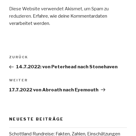
Diese Website verwendet Akismet, um Spam zu
reduzieren.
Erfahre, wie deine Kommentardaten
verarbeitet werden.
Beitragsnavigation
Vorheriger
ZURÜCK
Beitrag
14.7.2022: von Peterhead nach Stonehaven
Nächster
WEITER
Beitrag
17.7.2022 von Abroath nach Eyemouth
NEUESTE BEITRÄGE
Schottland Rundreise: Fakten, Zahlen, Einschätzungen