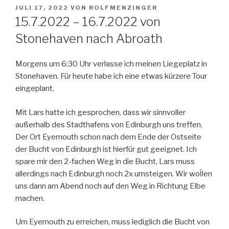
VERÖFFENTLICHT
JULI 17, 2022
VON
ROLFMENZINGER
AM
15.7.2022 – 16.7.2022 von
Stonehaven nach Abroath
Morgens um 6:30 Uhr verlasse ich meinen Liegeplatz in
Stonehaven. Für heute habe ich eine etwas kürzere Tour
eingeplant.
Mit Lars hatte ich gesprochen, dass wir sinnvoller
außerhalb des Stadthafens von Edinburgh uns treffen.
Der Ort Eyemouth schon nach dem Ende der Ostseite
der Bucht von Edinburgh ist hierfür gut geeignet. Ich
spare mir den 2-fachen Weg in die Bucht, Lars muss
allerdings nach Edinburgh noch 2x umsteigen. Wir woĺlen
uns dann am Abend noch auf den Weg in Richtung Elbe
machen.
Um Eyemouth zu erreichen, muss lediglich die Bucht von