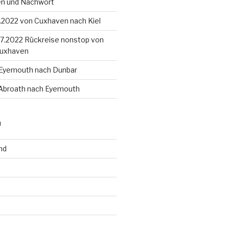
en und Nachwort
8.2022 von Cuxhaven nach Kiel
4.7.2022 Rückreise nonstop von
Cuxhaven
 Eyemouth nach Dunbar
 Abroath nach Eyemouth
N
nd