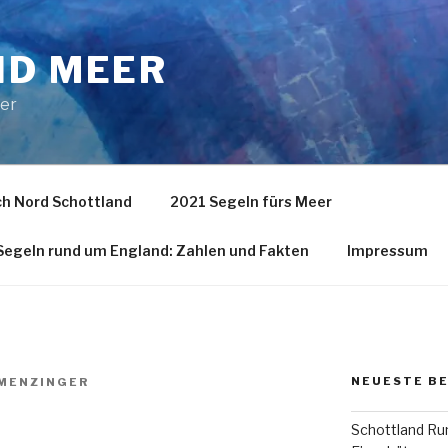
ND MEER
eer
h Nord Schottland
2021 Segeln fürs Meer
egeln rund um England: Zahlen und Fakten
Impressum
NEUESTE B
MENZINGER
Schottland Run