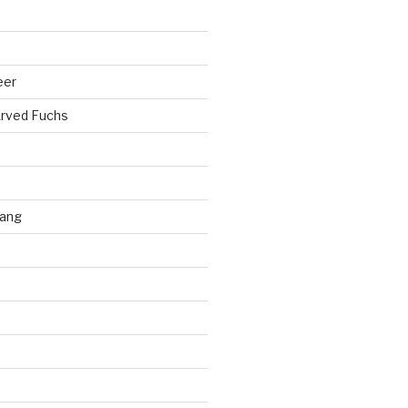
eer
rved Fuchs
ang
d