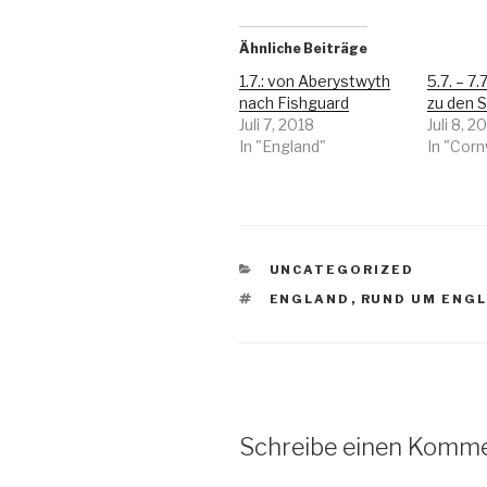
Ähnliche Beiträge
1.7.: von Aberystwyth
5.7. – 7
nach Fishguard
zu den S
Juli 7, 2018
Juli 8, 2
In "England"
In "Corn
KATEGORIEN
UNCATEGORIZED
SCHLAGWÖRTER
ENGLAND
,
RUND UM ENG
Schreibe einen Komm