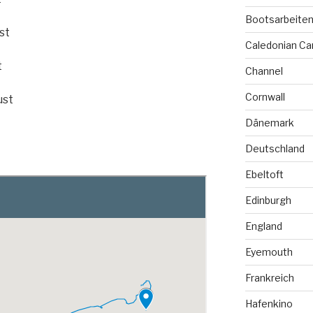
Bootsarbeite
st
Caledonian Ca
t
t
Channel
Cornwall
ust
t
Dänemark
Deutschland
Ebeltoft
Edinburgh
England
Eyemouth
Frankreich
Hafenkino