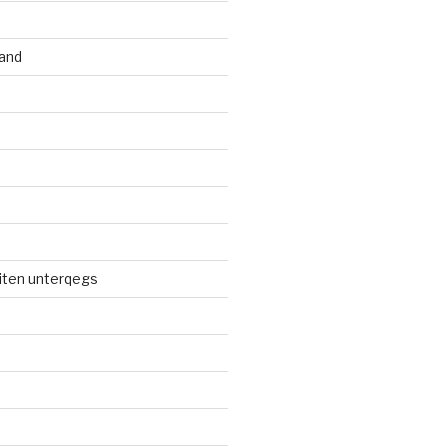
and
iten unterqegs