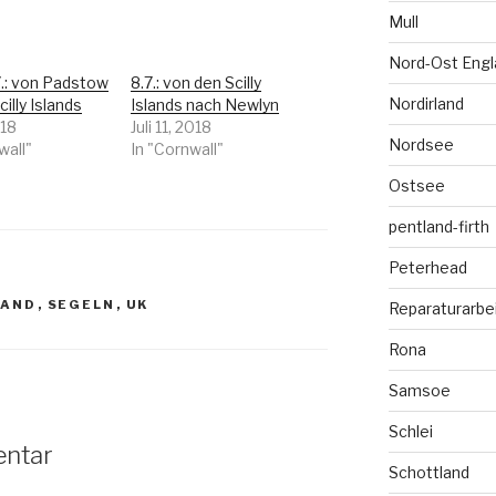
Mull
Nord-Ost Engl
.7.: von Padstow
8.7.: von den Scilly
Nordirland
cilly Islands
Islands nach Newlyn
018
Juli 11, 2018
Nordsee
wall"
In "Cornwall"
Ostsee
pentland-firth
Peterhead
LAND
,
SEGELN
,
UK
Reparaturarbe
Rona
Samsoe
Schlei
entar
Schottland