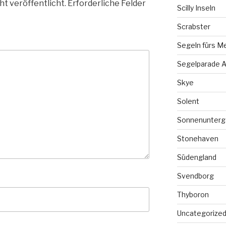
ht veröffentlicht.
Erforderliche Felder
Scilly Inseln
Scrabster
Segeln fürs M
Segelparade A
Skye
Solent
Sonnenunterg
Stonehaven
Südengland
Svendborg
Thyboron
Uncategorize