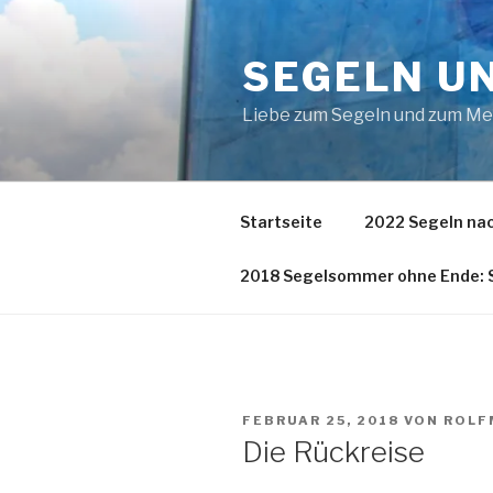
Zum
Inhalt
SEGELN U
springen
Liebe zum Segeln und zum M
Startseite
2022 Segeln nac
2018 Segelsommer ohne Ende: S
VERÖFFENTLICHT
FEBRUAR 25, 2018
VON
ROLF
AM
Die Rückreise