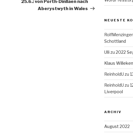
Beitrag
25.6.: von Porth-Dinllaen nach
Aberystwyth in Wales
NEUESTE K
RolfMenzinger
Schottland
Ulli
zu
2022 Seg
Klaus Willek
ReinholdU
zu
1
ReinholdU
zu
1
Liverpool
ARCHIV
August 2022