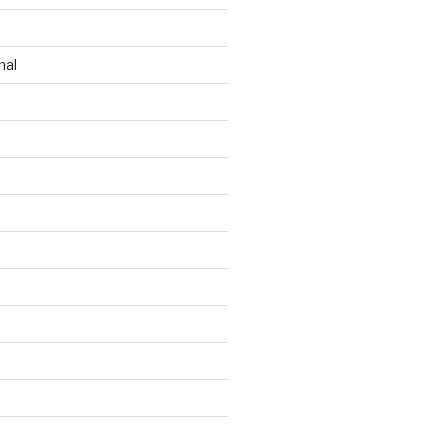
n
nal