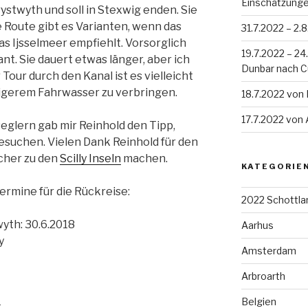
Einschätzung
ystwyth und soll in Stexwig enden. Sie
e Route gibt es Varianten, wenn das
31.7.2022 – 2.
as Ijsselmeer empfiehlt. Vorsorglich
19.7.2022 – 2
nt. Sie dauert etwas länger, aber ich
Dunbar nach 
 Tour durch den Kanal ist es vielleicht
igerem Fahrwasser zu verbringen.
18.7.2022 von
17.7.2022 von
glern gab mir Reinhold den Tipp,
besuchen. Vielen Dank Reinhold für den
cher zu den
Scilly Inseln
machen.
KATEGORIE
Termine für die Rückreise:
2022 Schottla
yth: 30.6.2018
Aarhus
y
Amsterdam
Arbroarth
Belgien
t